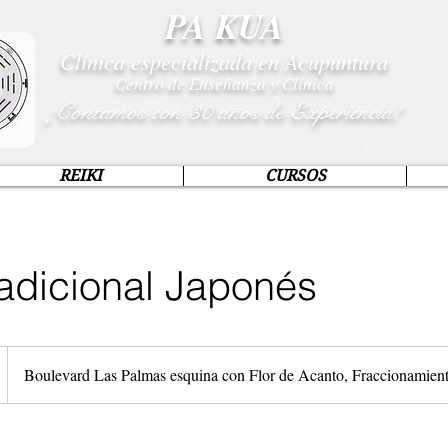
PA KUA
Clínica especializada en Acupuntura
Centro de Enseñanza y Clínica
¡Contamos con 30 años de Experiencia!
REIKI
CURSOS
radicional Japonés
Boulevard Las Palmas esquina con Flor de Acanto, Fraccionamien