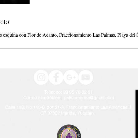
cto
 esquina con Flor de Acanto, Fraccionamiento Las Palmas, Playa del
Teléfono: 99 95 76 02 31
Correo electrónico: pakuamerida@gmail
.com
Calle 108. No.140-G por 51-A, Fraccionamiento Las Américas II
CP 97302 Mérida, Yucatán.