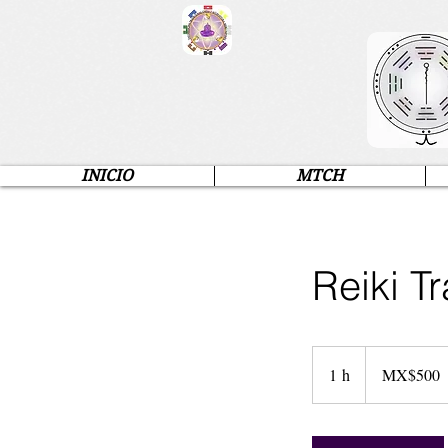
INICIO
MTCH
Reiki T
500
Mexican
1 h
1
MX$500
pesos