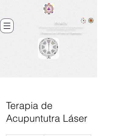
PA KUA
Clínica especializada en Acupuntura
Centro de Enseñanza y Clínica
¡Contamos con 30 años de Experiencia!
Terapia de
Acupuntutra Láser