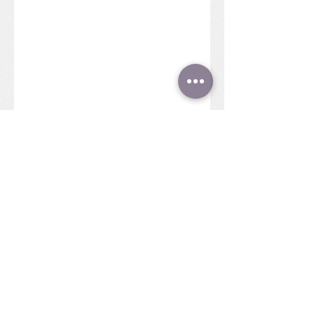
Teléfono:
99 95 76 02 31
Correo electrónico: pakuamerida@gmail
.com
Calle 108. No.140-G por 51-A,
Fraccionamiento Las Américas II
CP 97302 Mérida, Yucatán.