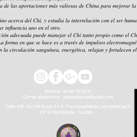
 de las aportaciones más valiosas de China para mejorar la 
o acerca del Chi, y estudia la interrelación con el ser human
r influencia uno en el otro.
ón adecuada puede manejar el Chi tanto propio como el Chi
La forma en que se hace es a través de impulsos electromagné
n la circulación sanguínea, energética, relajan y fortalecen e
Teléfono: 99 95 76 02 31
Correo electrónico: pakuamerida@gmail
.com
Calle 108. No.140-G por 51-A, Fraccionamiento Las Américas II
CP 97302 Mérida, Yucatán.