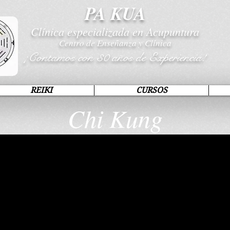
PA KUA
Clínica especializada en Acupuntura
Centro de Enseñanza y Clínica
¡Contamos con 30 años de Experiencia!
REIKI
CURSOS
Chi Kung