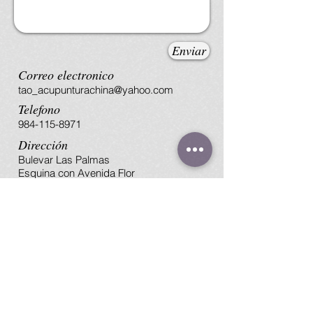
Enviar
Correo electronico
tao_acupunturachina@yahoo.com
Telefono
984-115-8971
Dirección
Bulevar Las Palmas
Esquina con Avenida Flor
de Acanto,
Fraccionamiento Las
Palmas, Playa del carmen,
Quintana Roo
Teléfono:
99 95 76 02 31
Correo electrónico: pakuamerida@gmail
.com
Calle 108. No.140-G por 51-A,